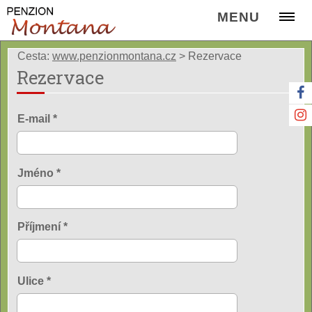
MENU
Cesta:
www.penzionmontana.cz
>
Rezervace
Rezervace
E-mail *
Jméno *
Příjmení *
Ulice *