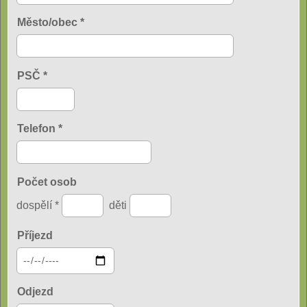
Město/obec *
PSČ *
Telefon *
Počet osob
dospělí *
děti
Příjezd
Odjezd