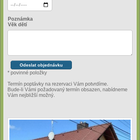
Poznámka
Věk dětí
* povinné položky
Termín poptávky na rezervaci Vám potvrdíme.
Bude-li Vámi požadovaný termín obsazen, nabídneme
Vám nejbližší možný.