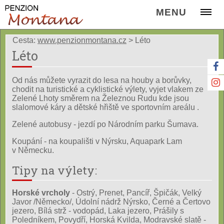
MENU
Cesta:
www.penzionmontana.cz
>
Léto
Léto
Od nás můžete vyrazit do lesa na houby a borůvky,
chodit na turistické a cyklistické výlety, vyjet vlakem ze
Zelené Lhoty směrem na Železnou Rudu kde jsou
slalomové káry a dětské hřiště ve sportovním areálu .
Zelené autobusy - jezdí po Národním parku Šumava.
Koupání - na koupališti v Nýrsku, Aquapark Lam
v Německu.
Tipy na výlety:
Horské vrcholy
- Ostrý, Prenet, Pancíř, Špičák, Velký
Javor /Německo/, Údolní nádrž Nýrsko, Černé a Čertovo
jezero, Bílá strž - vodopád, Laka jezero, Prášily s
Poledníkem, Povydří, Horská Kvilda, Modravské slatě -